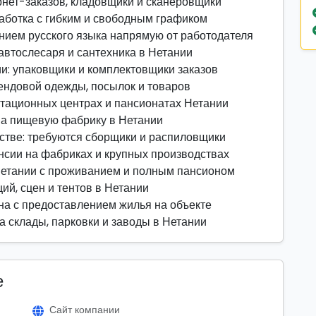
рнет-заказов, кладовщики и сканеровщики
работка с гибким и свободным графиком
анием русского языка напрямую от работодателя
автослесаря и сантехника в Нетании
ии: упаковщики и комплектовщики заказов
рендовой одежды, посылок и товаров
итационных центрах и пансионатах Нетании
на пищевую фабрику в Нетании
стве: требуются сборщики и распиловщики
нсии на фабриках и крупных производствах
Нетании с проживанием и полным пансионом
ий, сцен и тентов в Нетании
на с предоставлением жилья на объекте
а склады, парковки и заводы в Нетании
е
Сайт компании