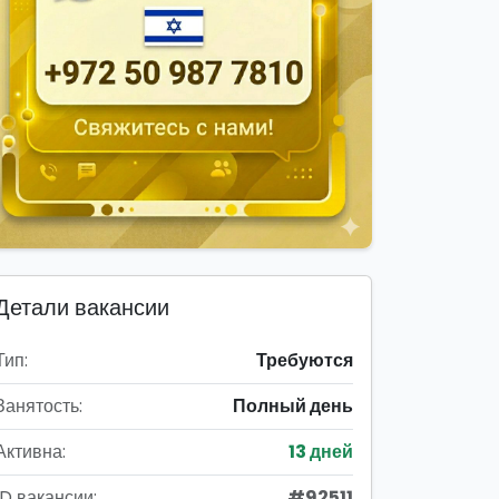
Детали вакансии
Тип:
Требуются
Занятость:
Полный день
Активна:
13 дней
ID вакансии:
#92511