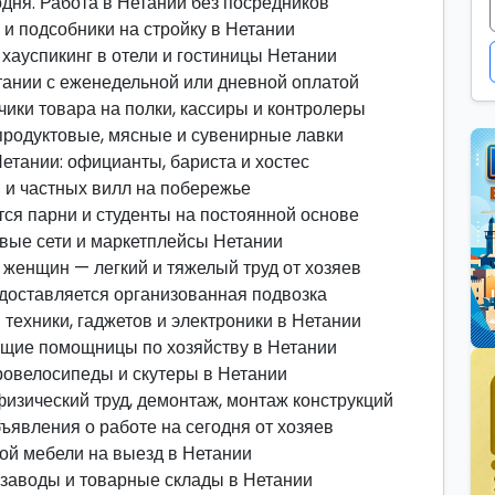
одня. Работа в Нетании без посредников
 и подсобники на стройку в Нетании
хауспикинг в отели и гостиницы Нетании
тании с еженедельной или дневной оплатой
чики товара на полки, кассиры и контролеры
 продуктовые, мясные и сувенирные лавки
етании: официанты, бариста и хостес
в и частных вилл на побережье
ся парни и студенты на постоянной основе
вые сети и маркетплейсы Нетании
 женщин — легкий и тяжелый труд от хозяев
доставляется организованная подвозка
техники, гаджетов и электроники в Нетании
ящие помощницы по хозяйству в Нетании
ровелосипеды и скутеры в Нетании
изический труд, демонтаж, монтаж конструкций
бъявления о работе на сегодня от хозяев
ой мебели на выезд в Нетании
заводы и товарные склады в Нетании