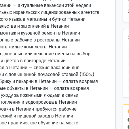
тании — актуальные вакансии этой недели
льных израильских лицензированных агентств
ого языка в магазины и бутики Нетании
ельства и затоплений в Нетании
омонтаж и кузовной ремонт в Нетании
хонные рабочие в рестораны Нетании
ик в жилые комплексы Нетании
ие, дневные или вечерние смены на выбор
 и цветов в пригороде Нетании
ад в Нетании — свежие вакансии дня
ии с повышенной почасовой ставкой (150%)
рику и пекарни в Нетании — оплата вовремя
ные объекты в Нетании — оплата вовремя
о уходу за пожилыми людьми в семьи
отопления и водопровода в Нетании
аковки в Нетании требуются рабочие
ческий и пищевой завод в Нетании
рое практическое обучение на месте