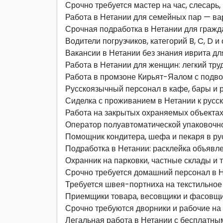
Срочно требуется мастер на час, слесарь
Работа в Нетании для семейных пар — в
Срочная подработка в Нетании для гражда
Водители погрузчиков, категорий B, C, D 
Вакансии в Нетании без знания иврита дл
Работа в Нетании для женщин: легкий труд
Работа в промзоне Кирьят-Яалом с подво
Русскоязычный персонал в кафе, бары и
Сиделка с проживанием в Нетании к русс
Работа на закрытых охраняемых объекта
Оператор полуавтоматической упаковочно
Помощник кондитера, шефа и пекаря в р
Подработка в Нетании: расклейка объявл
Охранник на парковки, частные склады и
Срочно требуется домашний персонал в 
Требуется швея-портниха на текстильное
Приемщики товара, весовщики и фасовщи
Срочно требуются дворники и рабочие на
Легальная работа в Нетании с бесплатны