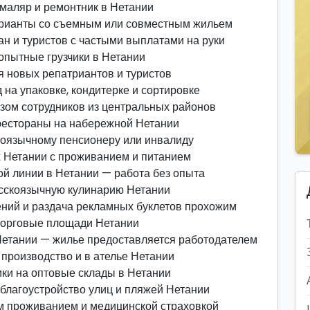
, маляр и ремонтник в Нетании
арианты со съемным или совместным жильем
н и туристов с частыми выплатами на руки
и опытные грузчики в Нетании
я новых репатриантов и туристов
 на упаковке, кондитерке и сортировке
зом сотрудников из центральных районов
 рестораны на набережной Нетании
коязычному пенсионеру или инвалиду
х Нетании с проживанием и питанием
й линии в Нетании — работа без опыта
усскоязычную кулинарию Нетании
ений и раздача рекламных буклетов прохожим
 торговые площади Нетании
Нетании — жилье предоставляется работодателем
 производство и в ателье Нетании
ки на оптовые склады в Нетании
 благоустройство улиц и пляжей Нетании
м проживанием и медицинской страховкой