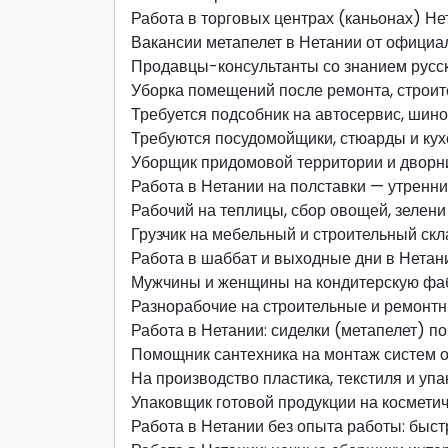
Работа в торговых центрах (каньонах) Не
Вакансии метапелет в Нетании от официа
Продавцы-консультанты со знанием русск
Уборка помещений после ремонта, строит
Требуется подсобник на автосервис, шин
Требуются посудомойщики, стюарды и ку
Уборщик придомовой территории и дворн
Работа в Нетании на полставки — утренн
Рабочий на теплицы, сбор овощей, зелени
Грузчик на мебельный и строительный скл
Работа в шаббат и выходные дни в Нетан
Мужчины и женщины на кондитерскую фаб
Разнорабочие на строительные и ремонт
Работа в Нетании: сиделки (метапелет) п
Помощник сантехника на монтаж систем 
На производство пластика, текстиля и уп
Упаковщик готовой продукции на космети
Работа в Нетании без опыта работы: быст