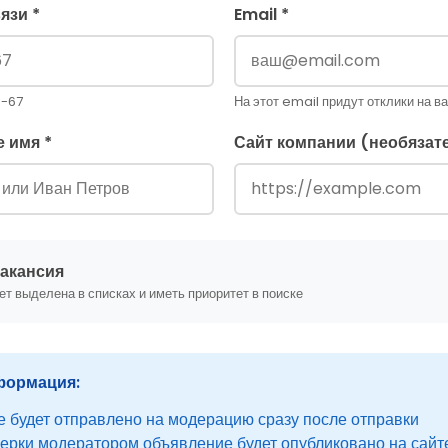
язи *
Email *
5-67
На этот email придут отклики на в
 имя *
Сайт компании (необязат
акансия
ет выделена в списках и иметь приоритет в поиске
формация:
 будет отправлено на модерацию сразу после отправки
ерки модератором объявление будет опубликовано на сайт