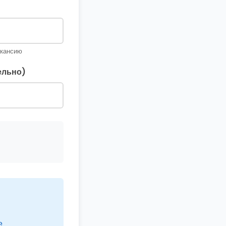
акансию
ельно)
е