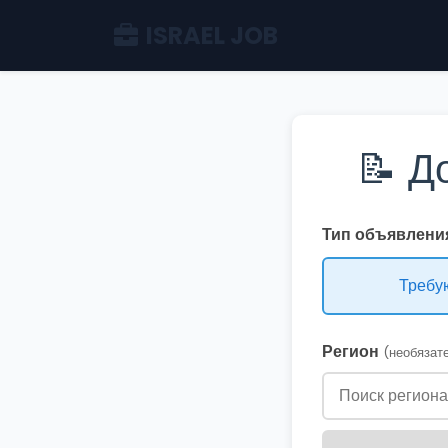
ISRAEL JOB
📝 Д
Тип объявления
Требу
Регион
(необязат