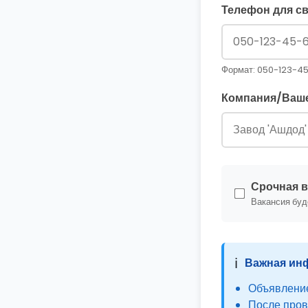
Телефон для св
Формат: 050-123-4
Компания/Ваше
Срочная в
Вакансия буд
ℹ️
Важная ин
Объявление
После пров