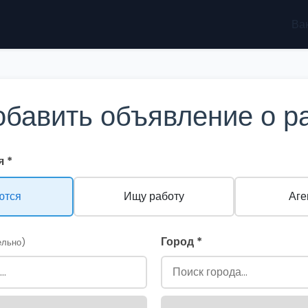
Ва
обавить объявление о р
 *
ются
Ищу работу
Аге
Город *
ельно)