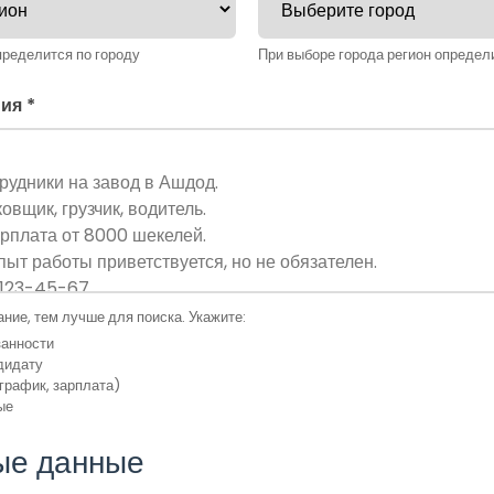
пределится по городу
При выборе города регион определ
ия *
ние, тем лучше для поиска. Укажите:
занности
дидату
график, зарплата)
ые
ые данные