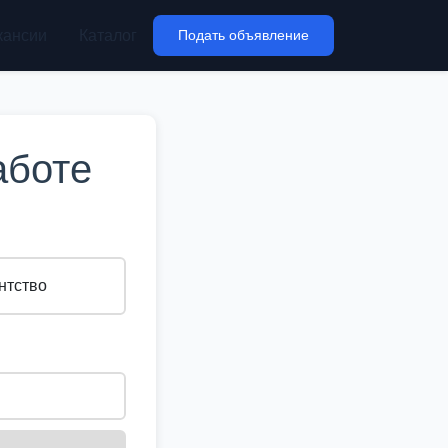
кансии
Каталог
Подать объявление
аботе
нтство