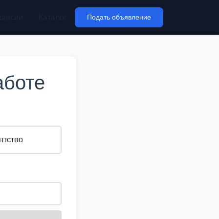
кансии
Каталог
Подать объявление
аботе
нтство