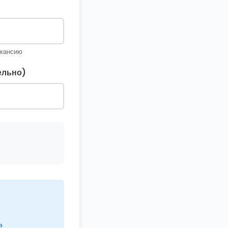
акансию
ельно)
е