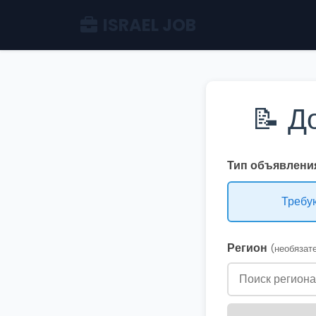
ISRAEL JOB
📝 Д
Тип объявления
Требу
Регион
(необязат