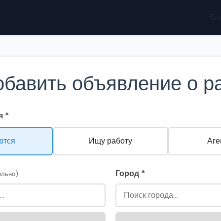
Ва
обавить объявление о р
 *
ются
Ищу работу
Аге
Город *
ельно)