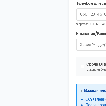
Телефон для св
Формат: 050-123-4
Компания/Ваше
Срочная в
Вакансия буд
ℹ️
Важная ин
Объявление
После пров