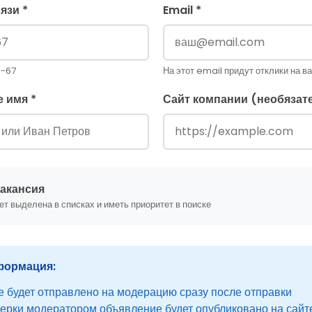
язи *
Email *
5-67
На этот email придут отклики на в
 имя *
Сайт компании (необязат
акансия
ет выделена в списках и иметь приоритет в поиске
формация:
 будет отправлено на модерацию сразу после отправки
ерки модератором объявление будет опубликовано на сайт