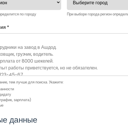
пределится по городу
При выборе города регион определ
ия *
ние, тем лучше для поиска. Укажите:
занности
дидату
график, зарплата)
ые
ые данные