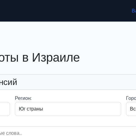
В
оты в Израиле
нсий
Регион:
Горо