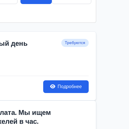
дый день
Требуются
Подробнее
йлата. Мы ищем
елей в час.