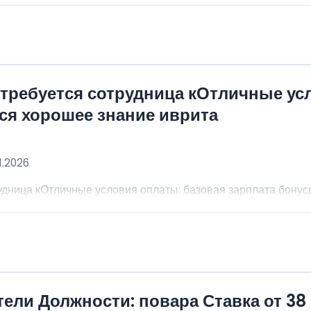
 требуется сотрудница кОтличные ус
ся хорошее знание иврита
1.2026
рудница кОтличные условия оплаты: базовая зарплата бону
тели Должности: повара Ставка от 38