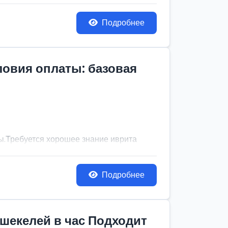
Подробнее
ловия оплаты: базовая
сы.Требуется хорошее знание иврита
Подробнее
 шекелей в час Подходит