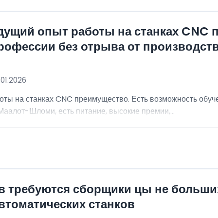
дущий опыт работы на станках CNC 
рофессии без отрыва от производст
.01.2026
оты на станках CNC преимущество. Есть возможность обуч
аалот-Шломи, есть питание, высокие премии,...
ев требуются сборщики цы не больш
втоматических станков