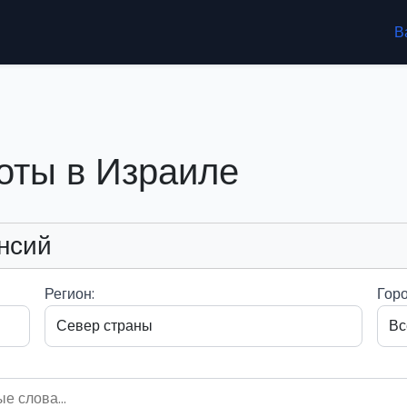
В
оты в Израиле
нсий
Регион:
Горо