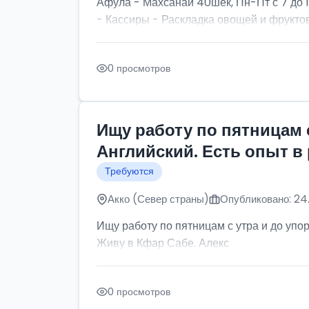
Афула - Махсанаи 40шек, Пн-Пт с 7 до 
- Кассиры - Раскладка овощей и фруктов 3
0 просмотров
Ищу работу по пятницам 
Английский. Есть опыт в
Требуются
Акко (Север страны)
Опубликовано: 24
Ищу работу по пятницам с утра и до упор
Живу в Кфар Сабе. Алекс
0 просмотров