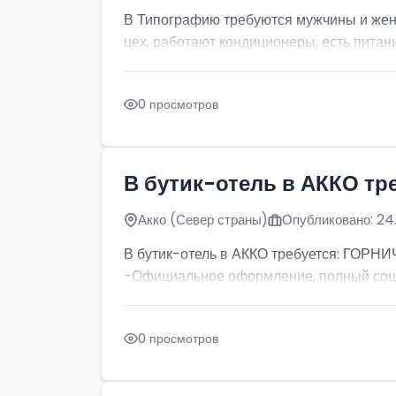
В Типографию требуются мужчины и жен
цех, работают кондиционеры, есть питан
0 просмотров
В бутик-отель в АККО тр
Акко (Север страны)
Опубликовано: 24
В бутик-отель в АККО требуется: ГОРНИ
-Официальное оформление, полный соц па
0 просмотров