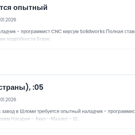
ется опытный
.01.2026
ладчик - программист CNC кирсум Solidworks Полная ставк
ми подробности Борис
страны), :05
.01.2026
На завод в Шломи требуется опытный наладчик - программис
лям Нагария - Акко--Маалот - Ш...