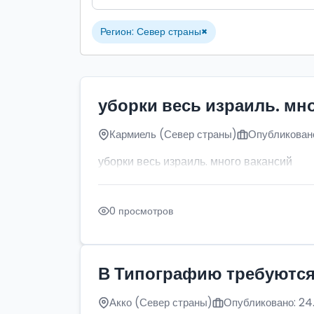
Регион: Север страны
×
уборки весь израиль. мн
Кармиель (Север страны)
Опубликовано
уборки весь израиль. много вакансий
0 просмотров
В Типографию требуютс
Акко (Север страны)
Опубликовано: 24