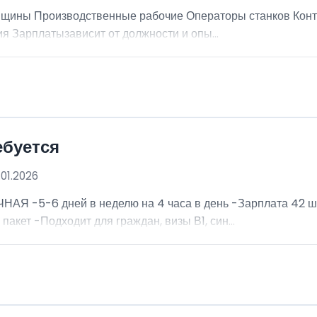
щины Производственные рабочие Операторы станков Контр
ия Зарплатызависит от должности и опы...
ебуется
.01.2026
ЧНАЯ -5-6 дней в неделю на 4 часа в день -Зарплата 42 ше
кет -Подходит для граждан, визы В1, син...